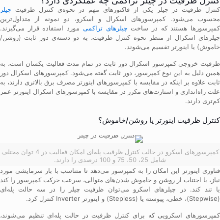
کنترل ظرفیت در چیلر تراکمی چه عملکردی دارد؟
کنترل ظرفیت در چیلر یکی از فاکتورهای مهم در نحوه‌ی کنترل ظرفیت
چیلر
محسوب می‌شود. کمپرسورهای اسکرال و اسکرو، دو نمونه از متداول‌ترین
مپرسورها هستند که در ساخت
چیلرهای تراکمی
مورد استفاده قرار می‌گیرند.
چیلرهای اسکرال از منظر نحوه کنترل ظرفیت، به دو دسته‌ی دور ثابت (روشن/
خاموش) یا اینورتر تقسیم می‌شوند.
ظرفیت خروجی کمپرسور اسکرال دور ثابت در تمام مدت فعالیت یکسان است، به
همین دلیل به این نوع کمپرسور، دور ثابت گفته می‌شود. کمپرسورهای اسکرال دور
ثابت علاوه بر اینکه در مقایسه با کمپرسورهای اینورتر مصرف برق بالاتری دارند، به
علت راه‌اندازی و استارت‌های مکرر در مقایسه با کمپرسورهای اسکرال اینورتر عمر
کم‌تری دارند.
کنترل ظرفیت اینورتر یا روشن/خاموش؟
کمپرسورهای اسکرو در حالت کنترل ظرفیت پله‌ای امکان فعالیت در 4 توان مختلف
شامل 25، 50، 75 و 100 درصدی را دارند.
فناوری اینورتر این امکان را به کمپرسور می‌دهد تا متناسب با بار سرمایشی مورد
نیاز، با اجتناب از روشن و خاموش شدن‌های متوالی، سرعت حرکت کمپرسور را کند
یا تند کند. در چیلرهای اسکرو می‌توان ظرفیت چیلر را در سه حالت پله‌ای
(Stepwise)، خطی، پیوسته یا (Stepless) و اینورتر Inverter کنترل کرد.
کمپرسورهای اسکرویی که برای کنترل ظرفیت در حالت پله‌ای تنظیم می‌شوند،