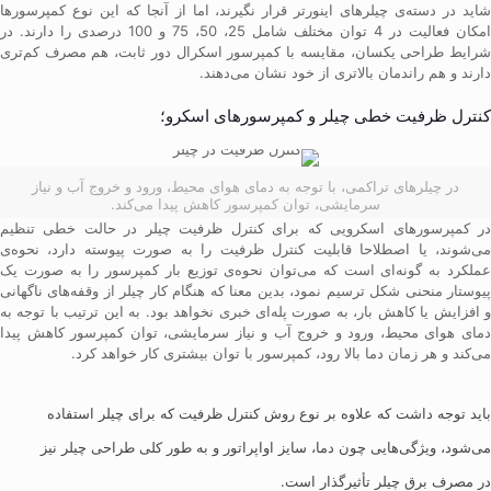
شاید در دسته‌ی چیلرهای اینورتر قرار نگیرند، اما از آنجا که این نوع کمپرسورها
امکان فعالیت در 4 توان مختلف شامل 25، 50، 75 و 100 درصدی را دارند. در
شرایط طراحی یکسان، مقایسه با کمپرسور اسکرال دور ثابت، هم مصرف کم‌تری
دارند و هم راندمان بالاتری از خود نشان می‌دهند.
کنترل ظرفیت خطی چیلر و کمپرسورهای اسکرو؛
در چیلرهای تراکمی، با توجه به دمای هوای محیط، ورود و خروج آب و نیاز
سرمایشی، توان کمپرسور کاهش پیدا می‌کند.
در کمپرسورهای اسکرویی که برای کنترل ظرفیت چیلر در حالت خطی تنظیم
می‌شوند، یا اصطلاحا قابلیت کنترل ظرفیت را به صورت پیوسته دارد، نحوه‌ی
عملکرد به گونه‌ای است که می‌توان نحوه‌ی توزیع بار کمپرسور را به صورت یک
پیوستار منحنی شکل ترسیم نمود، بدین معنا که هنگام کار چیلر از وقفه‌های ناگهانی
و افزایش یا کاهش بار، به صورت پله‌ای خبری نخواهد بود. به این ترتیب با توجه به
دمای هوای محیط، ورود و خروج آب و نیاز سرمایشی، توان کمپرسور کاهش پیدا
می‌کند و هر زمان دما بالا رود، کمپرسور با توان بیشتری کار خواهد کرد.
باید توجه داشت که علاوه بر نوع روش کنترل ظرفیت که برای چیلر استفاده
می‌‎شود، ویژگی‌هایی چون دما، سایز اواپراتور و به طور کلی طراحی چیلر نیز
در مصرف برق چیلر تأثیرگذار است.